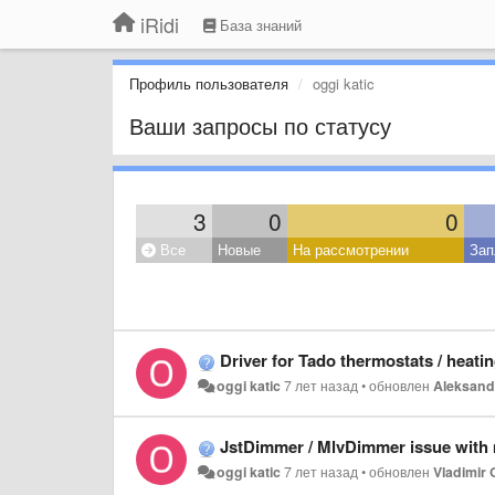
iRidi
База знаний
Профиль пользователя
oggi katic
Ваши запросы по статусу
3
0
0
Все
Новые
На рассмотрении
Зап
Driver for Tado thermostats / heati
oggi katic
7 лет назад
•
обновлен
Aleksan
JstDimmer / MlvDimmer issue wit
oggi katic
7 лет назад
•
обновлен
Vladimir 