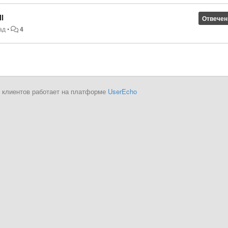
l
Отвечен
ад
•
4
 клиентов работает на платформе
UserEcho