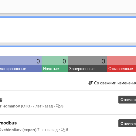
0
0
3
ланированные
Начатые
Завершенные
Отклоненные
Со свежими изменени
ng
Отвечен
dr Romanov (CTO)
7 лет назад
•
3
h modbus
Отвечен
Ovchinnikov (expert)
7 лет назад
•
5