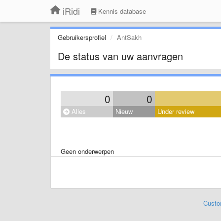
iRidi
Kennis database
Gebruikersprofiel
AntSakh
De status van uw aanvragen
0
0
Alles
Nieuw
Under review
Geen onderwerpen
Custo