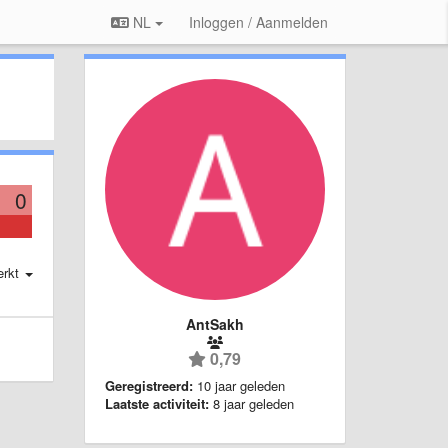
NL
Inloggen / Aanmelden
0
erkt
AntSakh
0,79
Geregistreerd:
10 jaar geleden
Laatste activiteit:
8 jaar geleden