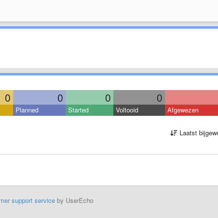
0
0
0
0
Planned
Started
Voltooid
Afgewezen
Laatst bijgew
mer support service
by UserEcho