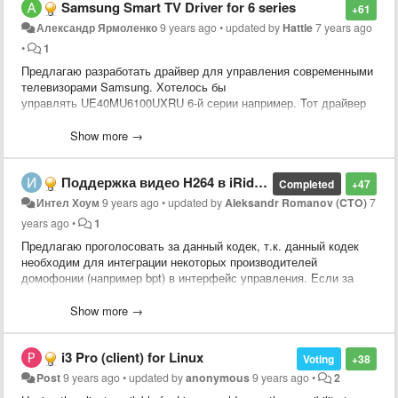
Samsung Smart TV Driver for 6 series
+61
Александр Ярмоленко
9 years ago
•
updated by
Hattie
7 years ago
•
1
Предлагаю разработать драйвер для управления современными
телевизорами Samsung. Хотелось бы
управлять UE40MU6100UXRU 6-й серии например. Тот драйвер
что есть сейчас работает только с древними телевизорами.
Show more →
Поддержка видео H264 в iRidium
Completed
+47
Интел Хоум
9 years ago
•
updated by
Aleksandr Romanov (CTO)
7
years ago
•
1
Предлагаю проголосовать за данный кодек, т.к. данный кодек
необходим для интеграции некоторых производителей
домофонии (например bpt) в интерфейс управления. Если за
него проголосует достаточное количество интеграторов, то
повысится приоритет этой задачи и она будет решена быстрее
Show more →
(ответ разработчиков).
i3 Pro (client) for Linux
Voting
+38
Post
9 years ago
•
updated by
anonymous
9 years ago
•
2