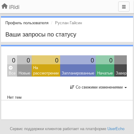
iRidi
Профиль пользователя
Руслан Гайсин
Ваши запросы по статусу
0
0
0
0
0
На
Все
Новые
рассмотрении
Запланированные
Начатые
Завершен
Со свежими изменениями
Нет тем
Сервис поддержки клиентов работает на платформе
UserEcho