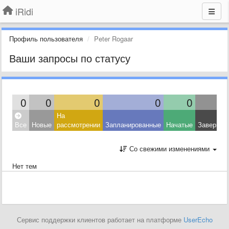
iRidi
Профиль пользователя
Peter Rogaar
Ваши запросы по статусу
0
0
0
0
0
На
Все
Новые
рассмотрении
Запланированные
Начатые
Завершен
Со свежими изменениями
Нет тем
Сервис поддержки клиентов работает на платформе
UserEcho