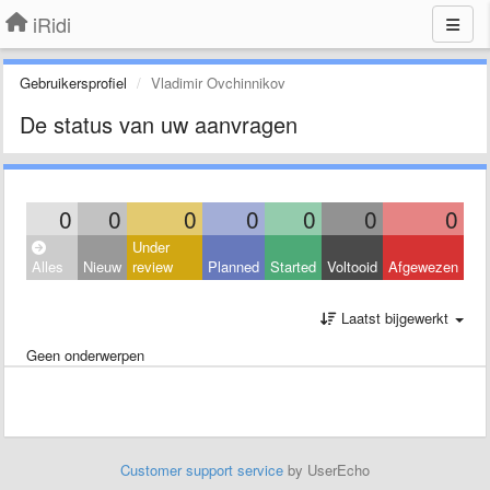
iRidi
Gebruikersprofiel
Vladimir Ovchinnikov
De status van uw aanvragen
0
0
0
0
0
0
0
Under
Alles
Nieuw
review
Planned
Started
Voltooid
Afgewezen
Laatst bijgewerkt
Geen onderwerpen
Customer support service
by UserEcho