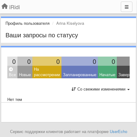
iRidi
Профиль пользователя
Arina Kiselyova
Ваши запросы по статусу
0
0
0
0
0
На
Все
Новые
рассмотрении
Запланированные
Начатые
Завершен
Со свежими изменениями
Нет тем
Сервис поддержки клиентов работает на платформе
UserEcho