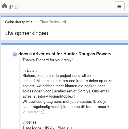
iRidi
Gebruikersprofiel
Theo Derks - NL
Uw opmerkingen
does a driver exist for Hunter Douglas Powerview for controlling …
Thanks Richard for your reply!
In Dutch:
Richard, zou je ons je project eens willen
mailen? Misschien leuk om een keer te delen op onze
socials; we hebben meer klanten die zoeken naar
oplossingen voor Luxaflex (en/of Somfy). Ons email
adres is: info@iRidiumMobile.nl
Wil zowieso graag eens met je contacten; ik zie je
naam regelmatig voorbij komen op dit forum, maar ken
je nog niet ;-)
Groetjes
Theo Derks - iRidiumMobile.nl