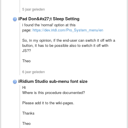
5 jaar geleden
iPad Don&#x27;t Sleep Setting
i found the 'normal' option at this
page:
https://dev.iridi.com/Pro_System_menu/en
So, in my opinion, if the end-user can switch it off with a
button, it has to be possible also to switch it off with
JS??
Theo
6 jaar geleden
iRidium Studio sub-menu font size
Hi
Where is this procedure documented?
Please add it to the wiki-pages.
Thanks
Theo