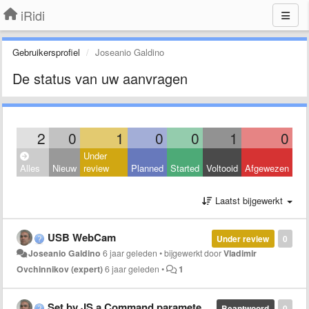
iRidi
Gebruikersprofiel
Joseanio Galdino
De status van uw aanvragen
2
0
1
0
0
1
0
Under
Alles
Nieuw
review
Planned
Started
Voltooid
Afgewezen
Laatst bijgewerkt
USB WebCam
Under review
0
Joseanio Galdino
6 jaar geleden
•
bijgewerkt door
Vladimir
Ovchinnikov (expert)
6 jaar geleden
•
1
Set by JS a Command parameter in HDL device
Beantwoord
0