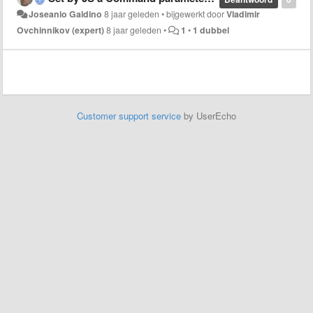
Joseanio Galdino
8 jaar geleden
•
bijgewerkt door
Vladimir
Ovchinnikov (expert)
8 jaar geleden
•
1
•
1 dubbel
Customer support service
by UserEcho