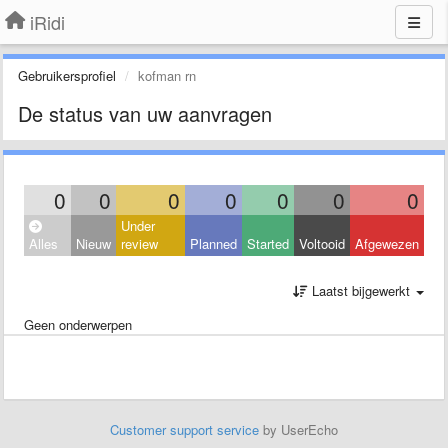
iRidi
Gebruikersprofiel
kofman rn
De status van uw aanvragen
0
0
0
0
0
0
0
Under
Alles
Nieuw
review
Planned
Started
Voltooid
Afgewezen
Laatst bijgewerkt
Geen onderwerpen
Customer support service
by UserEcho