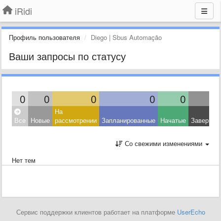
iRidi
Профиль пользователя
Diego | Sbus Automação
Ваши запросы по статусу
0
0
0
0
0
На
Все
Новые
рассмотрении
Запланированные
Начатые
Завершен
Со свежими изменениями
Нет тем
Сервис поддержки клиентов работает на платформе
UserEcho