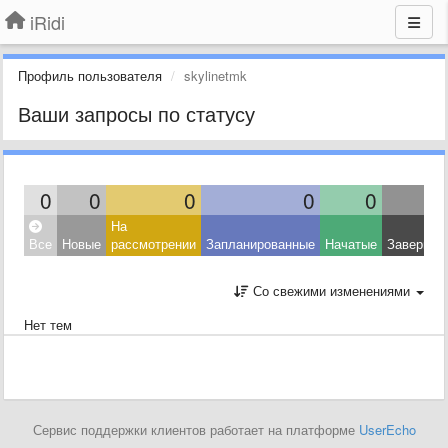
iRidi
Профиль пользователя
skylinetmk
Ваши запросы по статусу
0
0
0
0
0
На
Все
Новые
рассмотрении
Запланированные
Начатые
Завершен
Со свежими изменениями
Нет тем
Сервис поддержки клиентов работает на платформе
UserEcho